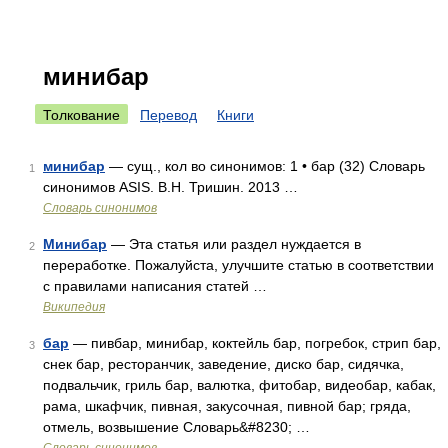
минибар
Толкование
Перевод
Книги
минибар
— сущ., кол во синонимов: 1 • бар (32) Словарь
1
синонимов ASIS. В.Н. Тришин. 2013 …
Словарь синонимов
Минибар
— Эта статья или раздел нуждается в
2
переработке. Пожалуйста, улучшите статью в соответствии
с правилами написания статей …
Википедия
бар
— пивбар, минибар, коктейль бар, погребок, стрип бар,
3
снек бар, ресторанчик, заведение, диско бар, сидячка,
подвальчик, гриль бар, валютка, фитобар, видеобар, кабак,
рама, шкафчик, пивная, закусочная, пивной бар; гряда,
отмель, возвышение Словарь&#8230; …