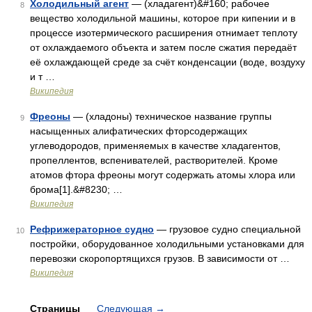
Холодильный агент
— (хладагент)&#160; рабочее
8
вещество холодильной машины, которое при кипении и в
процессе изотермического расширения отнимает теплоту
от охлаждаемого объекта и затем после сжатия передаёт
её охлаждающей среде за счёт конденсации (воде, воздуху
и т …
Википедия
Фреоны
— (хладоны) техническое название группы
9
насыщенных алифатических фторсодержащих
углеводородов, применяемых в качестве хладагентов,
пропеллентов, вспенивателей, растворителей. Кроме
атомов фтора фреоны могут содержать атомы хлора или
брома[1].&#8230; …
Википедия
Рефрижераторное судно
— грузовое судно специальной
10
постройки, оборудованное холодильными установками для
перевозки скоропортящихся грузов. В зависимости от …
Википедия
Страницы
Следующая
→